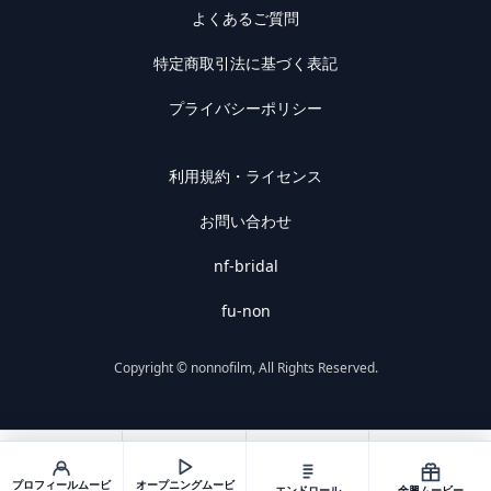
よくあるご質問
特定商取引法に基づく表記
プライバシーポリシー
利用規約・ライセンス
お問い合わせ
nf-bridal
fu-non
Copyright © nonnofilm, All Rights Reserved.
プロフィールム
オープニングム
プロフィールムービ
オープニングムービ
エンドロール
余興ムービー
エンドロール
余興ムービー