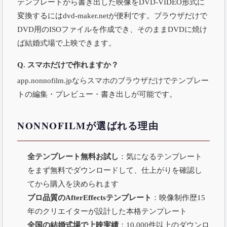
テンプレートから書き出した映像をDVD-VIDEO形式に
変換するには
dvd-maker.net
が便利です。ブラウザだけで
DVD用のISOファイルを作成でき、そのままDVDに焼け
ば結婚式場で上映できます。
Q. スマホだけで作れますか？
app.nonnofilm.jp
ならスマホのブラウザだけでテンプレー
トの編集・プレビュー・書き出しが可能です。
NONNOFILMが選ばれる理由
全テンプレート無料お試し
：気になるテンプレート
をまず無料でダウンロードして、仕上がりを確認し
てから購入を決められます
プロ品質のAfterEffectsテンプレート
：映像制作歴15
年のクリエイターが設計した本格テンプレート
全国の結婚式場で上映実績
：10,000件以上のダウンロ