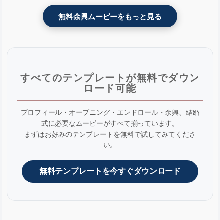
無料余興ムービーをもっと見る
すべてのテンプレートが無料でダウン
ロード可能
プロフィール・オープニング・エンドロール・余興、結婚
式に必要なムービーがすべて揃っています。
まずはお好みのテンプレートを無料で試してみてくださ
い。
無料テンプレートを今すぐダウンロード