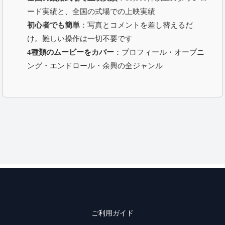
ード実績と、全国の式場での上映実績
初心者でも簡単
：写真とコメントを差し替えるだ
け。難しい操作は一切不要です
4種類のムービーをカバー
：プロフィール・オープニ
ング・エンドロール・余興の全ジャンル
ご利用ガイド