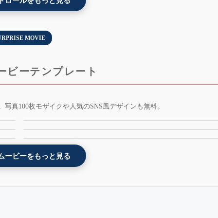
ドロールをもっと見る
URPRISE MOVIE
ービーテンプレート
-
花火3Dモザイク画 - プレゼント余興ムービーテン
写真100枚モザイクや人気のSNS風デザインも無料。
版
花 - プレゼント余興ムービーテンプレート - flower 
レート - 3dfireworks - AE版 - 無料版
無
AE版 - 無料版
余興お祝いムービー[和風] - tagger - AE版 - 無料版
ムービーをもっと見る