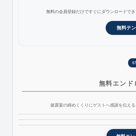
無料の会員登録だけですぐにダウンロードでき
無料テン
E
無料エンド
光のランタンエンドロールムービーテンプレート 
披露宴の締めくくりにゲストへ感謝を伝える
黒板風エンドロールムービーテンプレート -
lantern - AE版 - 無料版
レトロ風エンドロールムービーテンプレート - retr
kokuban - 無料版 - AE版
- AE版 - 無料版