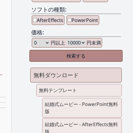
ソフトの種類:
AfterEffects
PowerPoint
価格:
円以上
円未満
無料ダウンロード
ト
無料テンプレート
結婚式ムービー - PowerPoint無料
版
結婚式ムービー - AfterEffects無料
版