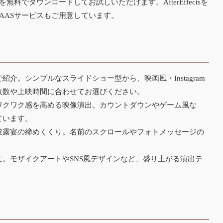
でダウンロードしてお試しいただけます。AfterEffectsを
SAASサービス
もご用意しています。
介。シンプルなスライドショー型から、映画風・Instagram
枚数や上映時間に合わせてお選びください。
ワクワク感を高める映像演出。カウントダウンやゲーム風な
ています。
披露宴の締めくくり。名前のスクロールやフォトメッセージの
。モザイクアートやSNS風デザインなど、盛り上がる演出テ