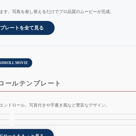
ます。写真を差し替えるだけでプロ品質のムービーが完成。
プレートを全て見る
NDROLL MOVIE
ロールテンプレート
-
インスタ風エンドロールムービーテンプレート -
エンドロール。写真付きや手書き風など豊富なデザイン。
光の粒エンドロールムービーテンプレート -
weddingram - AE版 - 無料版
o
コルク風エンドロールムービーテンプレート - cork
lightdots - 無料版 - AE版
- 無料版 - AE版