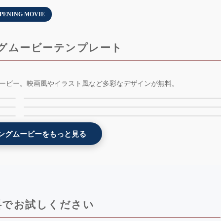
PENING MOVIE
グムービーテンプレート
-
エヴァ風オープニングムービーテンプレート -
ービー。映画風やイラスト風など多彩なデザインが無料。
-
ダンスイラストオープニングムービーテンプレート
weddingerion - 無料版
ー
飛び出す絵本オープニングムービーテンプレート -
- dancing - 無料版 - AE版
popupbook - 無料版 - AE版
ングムービーをもっと見る
料でお試しください