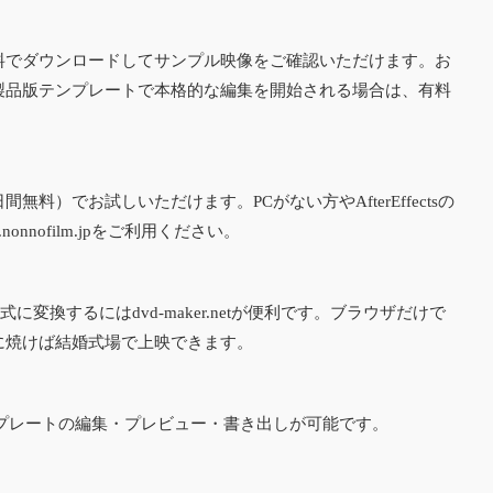
料でダウンロードしてサンプル映像をご確認いただけます。お
製品版テンプレートで本格的な編集を開始される場合は、有料
版（7日間無料）でお試しいただけます。PCがない方やAfterEffectsの
.nonnofilm.jp
をご利用ください。
形式に変換するには
dvd-maker.net
が便利です。ブラウザだけで
Dに焼けば結婚式場で上映できます。
プレートの編集・プレビュー・書き出しが可能です。