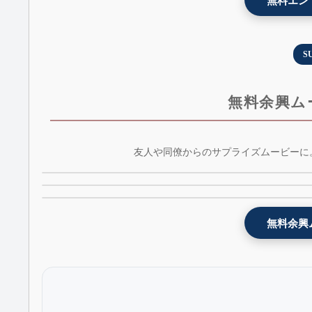
無料エン
S
無料余興ム
青空3D - プレゼント余興ムービーテンプレート 
友人や同僚からのサプライズムービーに。
余興お祝いムービー[光のランタン] - lantern - AE
3dbluesky - AE版 - 無料版
余興お祝いムービー[Tiktok風] - lovetok - AE版 - 
- 無料版
料版
無料余興