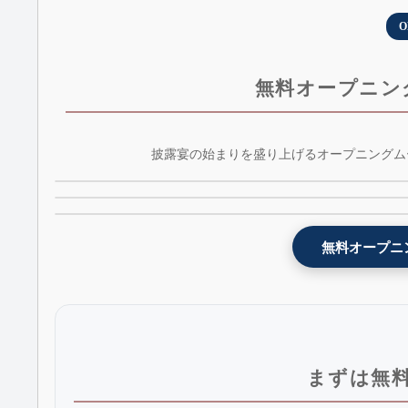
O
無料オープニン
インスタ風オープニングムービーテンプレート 
披露宴の始まりを盛り上げるオープニングム
映画予告編風オープニングムービーテンプレート 
weddingram - AE版 - 無料版
開宴前のお願い！オープニングムービーテンプレ
celestial + BGM&効果音 - 無料版 - AE版
ト - request - 無料版
無料オープニ
まずは無