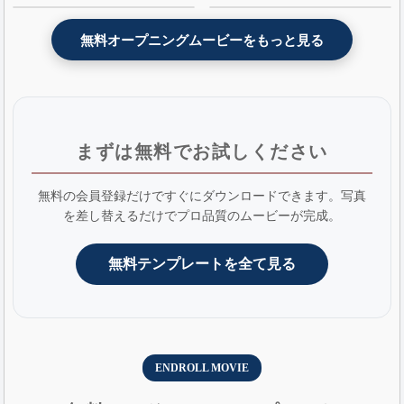
- AE版
無料オープニングムービーをもっと見る
まずは無料でお試しください
無料の会員登録だけですぐにダウンロードできます。写真
を差し替えるだけでプロ品質のムービーが完成。
無料テンプレートを全て見る
ENDROLL MOVIE