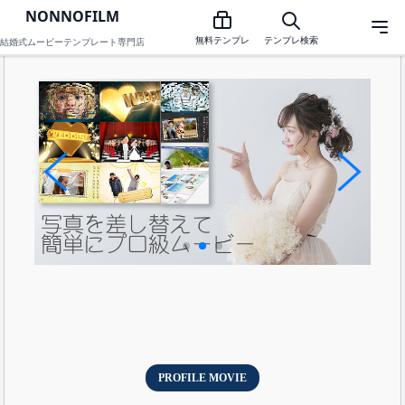
NONNOFILM
プロフィールムービーテンプレートのNONNOFILM
無料テンプレ
テンプレ検索
結婚式ムービーテンプレート専門店
PROFILE MOVIE