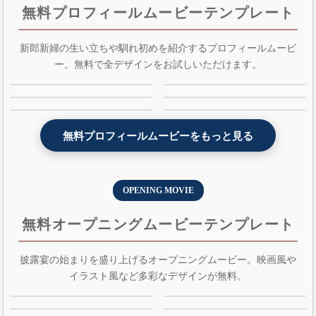
無料プロフィールムービーテンプレート
新郎新婦の生い立ちや馴れ初めを紹介するプロフィールムービ
ー。無料で全デザインをお試しいただけます。
NETFLIX風プロフィールムービーテ
インスタ風プロフィールムービーテ
ンプレート - weddingflix - 無料版
ンプレート - weddingram - AE版 -
Youtube風プロフィールムービーテ
モザイク画と3Dプロフィールムービ
無料版
ンプレート - lovetube - 無料版
ーテンプレート - 3dmosaic - AE版 -
プロフィールムービーテンプレート -
雪と氷のプロフィールムービーテン
無料版
1位
2位
witch - 無料版
プレート - snowstory - AE版 - 無料
版
3位
4位
5位
6位
無料プロフィールムービーをもっと見る
OPENING MOVIE
無料オープニングムービーテンプレート
披露宴の始まりを盛り上げるオープニングムービー。映画風や
イラスト風など多彩なデザインが無料。
インスタ風オープニングムービーテ
エヴァ風オープニングムービーテン
ンプレート - weddingram - AE版 -
プレート - weddingerion - 無料版
映画予告編風オープニングムービー
ダンスイラストオープニングムービ
無料版
テンプレート - celestial + BGM&効
ーテンプレート - dancing - 無料版 -
開宴前のお願い！オープニングムー
飛び出す絵本オープニングムービー
果音 - 無料版 - AE版
AE版
ビーテンプレート - request - 無料版
テンプレート - popupbook - 無料版