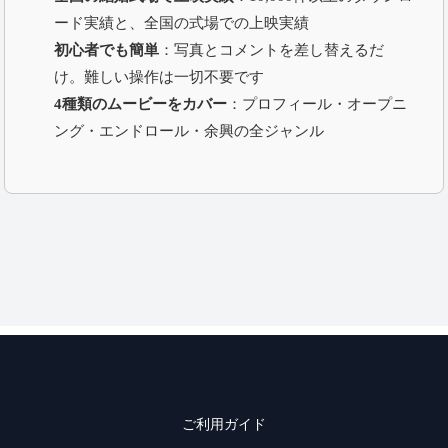
ード実績と、全国の式場での上映実績
初心者でも簡単
：写真とコメントを差し替えるだ
け。難しい操作は一切不要です
4種類のムービーをカバー
：プロフィール・オープニ
ング・エンドロール・余興の全ジャンル
ご利用ガイド