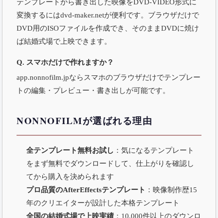
テンプレートから書き出した映像をDVD-VIDEO形式に
変換するには
dvd-maker.net
が便利です。ブラウザだけで
DVD用のISOファイルを作成でき、そのままDVDに焼け
ば結婚式場で上映できます。
Q. スマホだけで作れますか？
app.nonnofilm.jp
ならスマホのブラウザだけでテンプレー
トの編集・プレビュー・書き出しが可能です。
NONNOFILMが選ばれる理由
全テンプレート無料お試し
：気になるテンプレート
をまず無料でダウンロードして、仕上がりを確認し
てから購入を決められます
プロ品質のAfterEffectsテンプレート
：映像制作歴15
年のクリエイターが設計した本格テンプレート
全国の結婚式場で上映実績
：10,000件以上のダウンロ