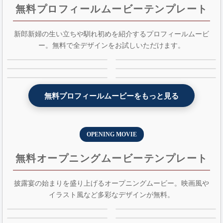
無料プロフィールムービーテンプレート
新郎新婦の生い立ちや馴れ初めを紹介するプロフィールムービ
ー。無料で全デザインをお試しいただけます。
NETFLIX風プロフィールムービーテ
インスタ風プロフィールムービーテ
ンプレート - weddingflix - 無料版
ンプレート - weddingram - AE版 -
Youtube風プロフィールムービーテ
モザイク画と3Dプロフィールムービ
無料版
ンプレート - lovetube - 無料版
ーテンプレート - 3dmosaic - AE版 -
プロフィールムービーテンプレート -
雪と氷のプロフィールムービーテン
無料版
1位
2位
witch - 無料版
プレート - snowstory - AE版 - 無料
版
3位
4位
5位
6位
無料プロフィールムービーをもっと見る
OPENING MOVIE
無料オープニングムービーテンプレート
披露宴の始まりを盛り上げるオープニングムービー。映画風や
イラスト風など多彩なデザインが無料。
インスタ風オープニングムービーテ
エヴァ風オープニングムービーテン
ンプレート - weddingram - AE版 -
プレート - weddingerion - 無料版
映画予告編風オープニングムービー
ダンスイラストオープニングムービ
無料版
テンプレート - celestial + BGM&効
ーテンプレート - dancing - 無料版 -
開宴前のお願い！オープニングムー
飛び出す絵本オープニングムービー
果音 - 無料版 - AE版
AE版
ビーテンプレート - request - 無料版
テンプレート - popupbook - 無料版