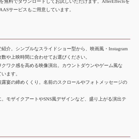
でダウンロードしてお試しいただけます。AfterEffectsを
SAASサービス
もご用意しています。
介。シンプルなスライドショー型から、映画風・Instagram
枚数や上映時間に合わせてお選びください。
ワクワク感を高める映像演出。カウントダウンやゲーム風な
ています。
披露宴の締めくくり。名前のスクロールやフォトメッセージの
。モザイクアートやSNS風デザインなど、盛り上がる演出テ