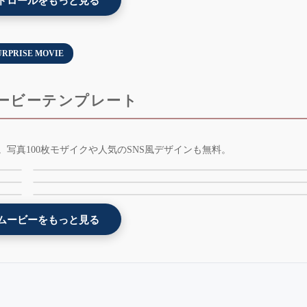
ドロールをもっと見る
URPRISE MOVIE
ービーテンプレート
余興お祝いムービー[光のランタン] - lantern - AE版
写真100枚モザイクや人気のSNS風デザインも無料。
プ
花 - プレゼント余興ムービーテンプレート - flower 
版
- 無料版
 無
余興お祝いムービー[レトロ風] - retro - AE版 - 無料
AE版 - 無料版
版
ムービーをもっと見る