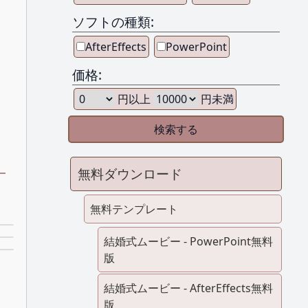
ソフトの種類:
AfterEffects
PowerPoint
価格:
円以上
円未満
無料ダウンロード
ト
無料テンプレート
結婚式ムービー - PowerPoint無料
版
結婚式ムービー - AfterEffects無料
版