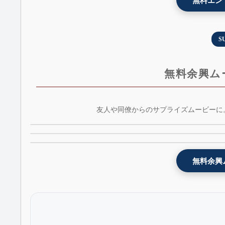
無料エン
S
無料余興ム
友人や同僚からのサプライズムービーに。
花火3Dモザイク画 - プレゼント余興ムービーテン
余興お祝いムービー[和風] - tagger - AE版 - 無料
余興お祝いムービー[インスタ風] - omoidegram -
レート - 3dfireworks - AE版 - 無料版
料版
無料余興