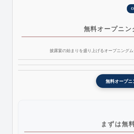
O
無料オープニン
インスタ風オープニングムービーテンプレート 
披露宴の始まりを盛り上げるオープニングム
映画予告編風オープニングムービーテンプレート 
weddingram - AE版 - 無料版
開宴前のお願い！オープニングムービーテンプレ
celestial + BGM&効果音 - 無料版 - AE版
ト - request - 無料版
無料オープニ
まずは無