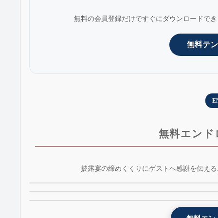
無料の会員登録だけですぐにダウンロードでき
無料テン
E
無料エンド
光のランタンエンドロールムービーテンプレート 
披露宴の締めくくりにゲストへ感謝を伝える
黒板風エンドロールムービーテンプレート -
lantern - AE版 - 無料版
レトロ風エンドロールムービーテンプレート - retr
kokuban - 無料版 - AE版
- AE版 - 無料版