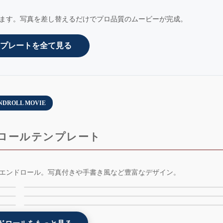
ます。写真を差し替えるだけでプロ品質のムービーが完成。
プレートを全て見る
NDROLL MOVIE
ロールテンプレート
-
インスタ風エンドロールムービーテンプレート -
エンドロール。写真付きや手書き風など豊富なデザイン。
光の粒エンドロールムービーテンプレート -
weddingram - AE版 - 無料版
o
コルク風エンドロールムービーテンプレート - cork
lightdots - 無料版 - AE版
- 無料版 - AE版