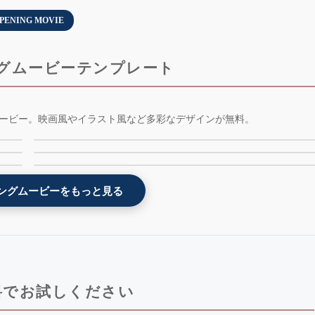
PENING MOVIE
グムービーテンプレート
-
エヴァ風オープニングムービーテンプレート -
ービー。映画風やイラスト風など多彩なデザインが無料。
-
ダンスイラストオープニングムービーテンプレート
weddingerion - 無料版
ー
飛び出す絵本オープニングムービーテンプレート -
- dancing - 無料版 - AE版
popupbook - 無料版 - AE版
ングムービーをもっと見る
料でお試しください