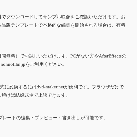
料でダウンロードしてサンプル映像をご確認いただけます。お
製品版テンプレートで本格的な編集を開始される場合は、有料
版（7日間無料）でお試しいただけます。PCがない方やAfterEffectsの
.nonnofilm.jp
をご利用ください。
形式に変換するには
dvd-maker.net
が便利です。ブラウザだけで
Dに焼けば結婚式場で上映できます。
プレートの編集・プレビュー・書き出しが可能です。