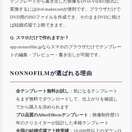
テンプレートから書き出した映像をDVD-VIDEO形式に
変換するには
dvd-maker.net
が便利です。ブラウザだけで
DVD用のISOファイルを作成でき、そのままDVDに焼け
ば結婚式場で上映できます。
Q. スマホだけで作れますか？
app.nonnofilm.jp
ならスマホのブラウザだけでテンプレー
トの編集・プレビュー・書き出しが可能です。
NONNOFILMが選ばれる理由
全テンプレート無料お試し
：気になるテンプレート
をまず無料でダウンロードして、仕上がりを確認し
てから購入を決められます
プロ品質のAfterEffectsテンプレート
：映像制作歴15
年のクリエイターが設計した本格テンプレート
全国の結婚式場で上映実績
：10,000件以上のダウンロ