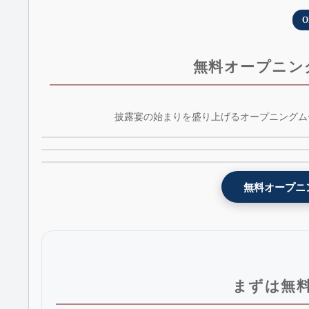
O
無料オープニン
インスタ風オープニングムービーテンプレート 
披露宴の始まりを盛り上げるオープニングム
映画予告編風オープニングムービーテンプレート 
weddingram - AE版 - 無料版
開宴前のお願い！オープニングムービーテンプレ
celestial + BGM&効果音 - 無料版 - AE版
ト - request - 無料版
無料オープニ
まずは無