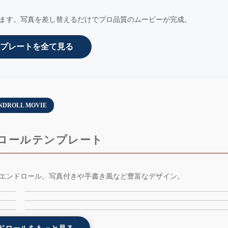
ます。写真を差し替えるだけでプロ品質のムービーが完成。
プレートを全て見る
NDROLL MOVIE
ロールテンプレート
-
インスタ風エンドロールムービーテンプレート -
エンドロール。写真付きや手書き風など豊富なデザイン。
光の粒エンドロールムービーテンプレート -
weddingram - AE版 - 無料版
o
コルク風エンドロールムービーテンプレート - cork
lightdots - 無料版 - AE版
- 無料版 - AE版