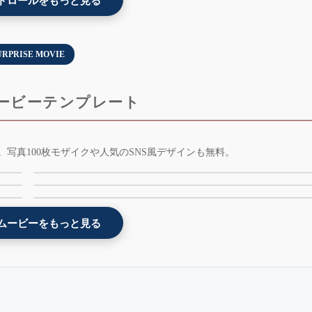
ドロールをもっと見る
URPRISE MOVIE
ービーテンプレート
余興お祝いムービー[Tiktok風] - lovetok - AE版 - 無
写真100枚モザイクや人気のSNS風デザインも無料。
AE
黒板 - プレゼント余興ムービーテンプレート -
料版
 -
花火3Dモザイク画 - プレゼント余興ムービーテン
kokuban - AE版 - 無料版
レート - 3dfireworks - AE版 - 無料版
ムービーをもっと見る