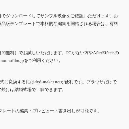
料でダウンロードしてサンプル映像をご確認いただけます。お
製品版テンプレートで本格的な編集を開始される場合は、有料
版（7日間無料）でお試しいただけます。PCがない方やAfterEffectsの
.nonnofilm.jp
をご利用ください。
形式に変換するには
dvd-maker.net
が便利です。ブラウザだけで
Dに焼けば結婚式場で上映できます。
プレートの編集・プレビュー・書き出しが可能です。