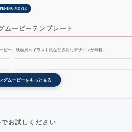
PENING MOVIE
グムービーテンプレート
-
エヴァ風オープニングムービーテンプレート -
ービー。映画風やイラスト風など多彩なデザインが無料。
-
ダンスイラストオープニングムービーテンプレート
weddingerion - 無料版
ー
飛び出す絵本オープニングムービーテンプレート -
- dancing - 無料版 - AE版
popupbook - 無料版 - AE版
ングムービーをもっと見る
料でお試しください