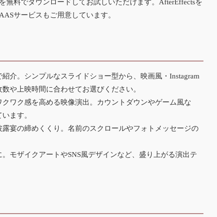
でダウンロードしてお試しいただけます。AfterEffectsを
SAASサービス
もご用意しています。
介。シンプルなスライドショー型から、映画風・Instagram
枚数や上映時間に合わせてお選びください。
ワクワク感を高める映像演出。カウントダウンやゲーム風な
ています。
披露宴の締めくくり。名前のスクロールやフォトメッセージの
。モザイクアートやSNS風デザインなど、盛り上がる演出テ