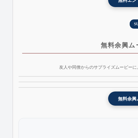
無料エン
S
無料余興ム
コルク - プレゼント余興ムービーテンプレート -
友人や同僚からのサプライズムービーに。
余興お祝いムービー[雪と氷の魔法] - snowstory - 
cork - AE版 - 無料版
花 - プレゼント余興ムービーテンプレート - flower
版 - 無料版
AE版 - 無料版
無料余興