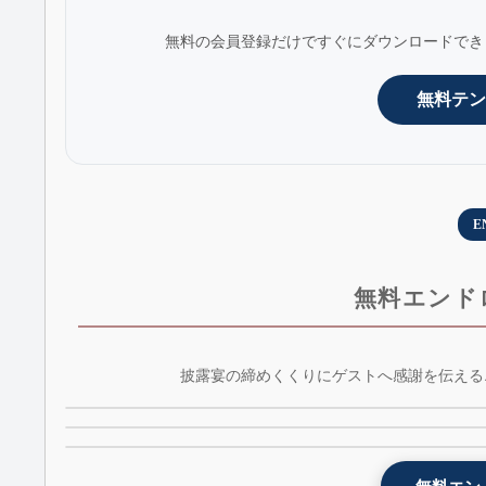
無料の会員登録だけですぐにダウンロードでき
無料テン
E
無料エンド
光のランタンエンドロールムービーテンプレート 
披露宴の締めくくりにゲストへ感謝を伝える
黒板風エンドロールムービーテンプレート -
lantern - AE版 - 無料版
レトロ風エンドロールムービーテンプレート - retr
kokuban - 無料版 - AE版
- AE版 - 無料版