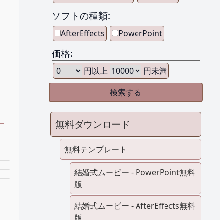
ソフトの種類:
AfterEffects
PowerPoint
価格:
円以上
円未満
無料ダウンロード
ト
無料テンプレート
結婚式ムービー - PowerPoint無料
版
結婚式ムービー - AfterEffects無料
版