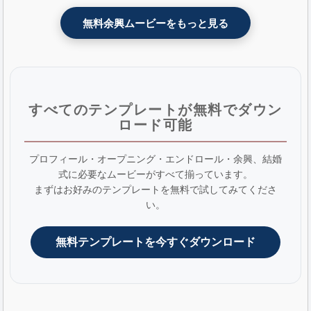
無料余興ムービーをもっと見る
すべてのテンプレートが無料でダウン
ロード可能
プロフィール・オープニング・エンドロール・余興、結婚
式に必要なムービーがすべて揃っています。
まずはお好みのテンプレートを無料で試してみてくださ
い。
無料テンプレートを今すぐダウンロード