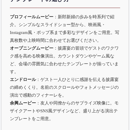
プロフィールムービー
：新郎新婦の歩みを時系列で紹
介。シンプルなスライドショー型から、映画風・
Instagram風・ポップ系まで多彩なデザインをご用意。写
真枚数や上映時間に合わせてお選びください。
オープニングムービー
：披露宴の冒頭でゲストのワクワ
ク感を高める映像演出。カウントダウンやゲーム風な
ど、会場の雰囲気に合わせたテンプレートが揃っていま
す。
エンドロール
：ゲスト一人ひとりに感謝を伝える披露宴
の締めくくり。名前のスクロールやフォトメッセージの
演出で感動のフィナーレを。
余興ムービー
：友人や同僚からのサプライズ映像に。モ
ザイクアートやSNS風デザインなど、盛り上がる演出テ
ンプレートをご用意。