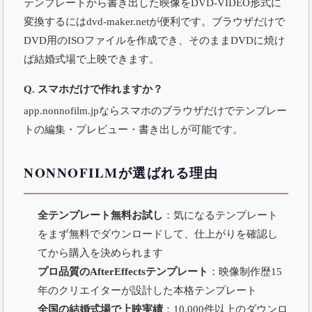
テンプレートから書き出した映像をDVD-VIDEO形式に
変換するには
dvd-maker.net
が便利です。ブラウザだけで
DVD用のISOファイルを作成でき、そのままDVDに焼け
ば結婚式場で上映できます。
Q. スマホだけで作れますか？
app.nonnofilm.jp
ならスマホのブラウザだけでテンプレー
トの編集・プレビュー・書き出しが可能です。
NONNOFILMが選ばれる理由
全テンプレート無料お試し
：気になるテンプレート
をまず無料でダウンロードして、仕上がりを確認し
てから購入を決められます
プロ品質のAfterEffectsテンプレート
：映像制作歴15
年のクリエイターが設計した本格テンプレート
全国の結婚式場で上映実績
：10,000件以上のダウンロ