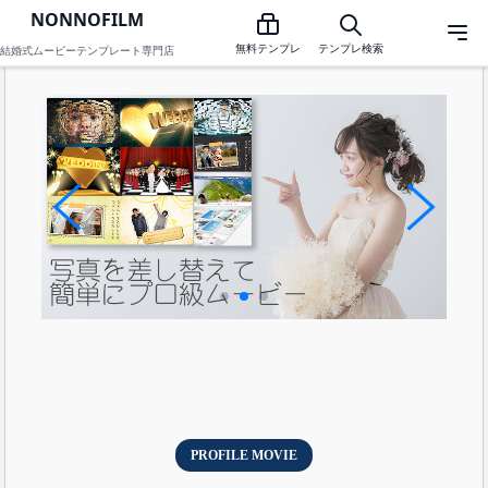
NONNOFILM
プロフィールムービーテンプレートのNONNOFILM
無料テンプレ
テンプレ検索
結婚式ムービーテンプレート専門店
PROFILE MOVIE