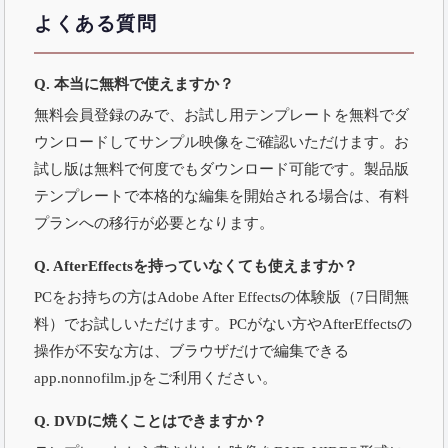
よくある質問
Q. 本当に無料で使えますか？
無料会員登録のみで、お試し用テンプレートを無料でダ
ウンロードしてサンプル映像をご確認いただけます。お
試し版は無料で何度でもダウンロード可能です。製品版
テンプレートで本格的な編集を開始される場合は、有料
プランへの移行が必要となります。
Q. AfterEffectsを持っていなくても使えますか？
PCをお持ちの方はAdobe After Effectsの体験版（7日間無
料）でお試しいただけます。PCがない方やAfterEffectsの
操作が不安な方は、ブラウザだけで編集できる
app.nonnofilm.jp
をご利用ください。
Q. DVDに焼くことはできますか？