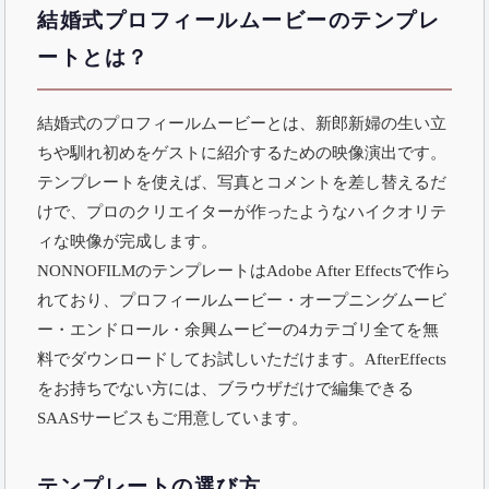
結婚式プロフィールムービーのテンプレ
ートとは？
結婚式のプロフィールムービーとは、新郎新婦の生い立
ちや馴れ初めをゲストに紹介するための映像演出です。
テンプレートを使えば、写真とコメントを差し替えるだ
けで、プロのクリエイターが作ったようなハイクオリテ
ィな映像が完成します。
NONNOFILMのテンプレートはAdobe After Effectsで作ら
れており、プロフィールムービー・オープニングムービ
ー・エンドロール・余興ムービーの4カテゴリ全てを無
料でダウンロードしてお試しいただけます。AfterEffects
をお持ちでない方には、ブラウザだけで編集できる
SAASサービス
もご用意しています。
テンプレートの選び方