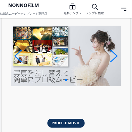
NONNOFILM
プロフィールムービーテンプレートのNONNOFILM
無料テンプレ
テンプレ検索
結婚式ムービーテンプレート専門店
PROFILE MOVIE