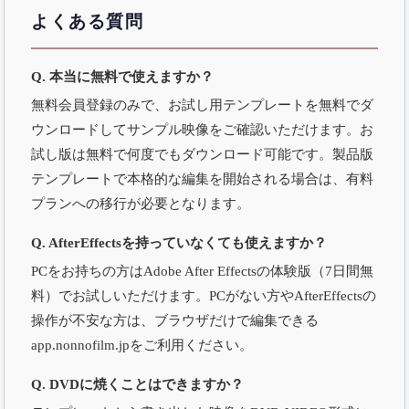
よくある質問
Q. 本当に無料で使えますか？
無料会員登録のみで、お試し用テンプレートを無料でダ
ウンロードしてサンプル映像をご確認いただけます。お
試し版は無料で何度でもダウンロード可能です。製品版
テンプレートで本格的な編集を開始される場合は、有料
プランへの移行が必要となります。
Q. AfterEffectsを持っていなくても使えますか？
PCをお持ちの方はAdobe After Effectsの体験版（7日間無
料）でお試しいただけます。PCがない方やAfterEffectsの
操作が不安な方は、ブラウザだけで編集できる
app.nonnofilm.jp
をご利用ください。
Q. DVDに焼くことはできますか？