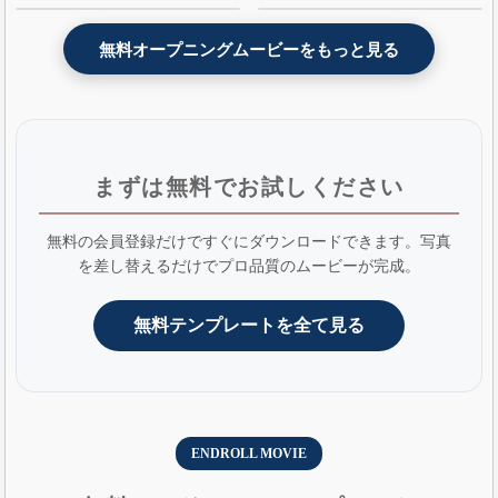
- AE版
無料オープニングムービーをもっと見る
まずは無料でお試しください
無料の会員登録だけですぐにダウンロードできます。写真
を差し替えるだけでプロ品質のムービーが完成。
無料テンプレートを全て見る
ENDROLL MOVIE