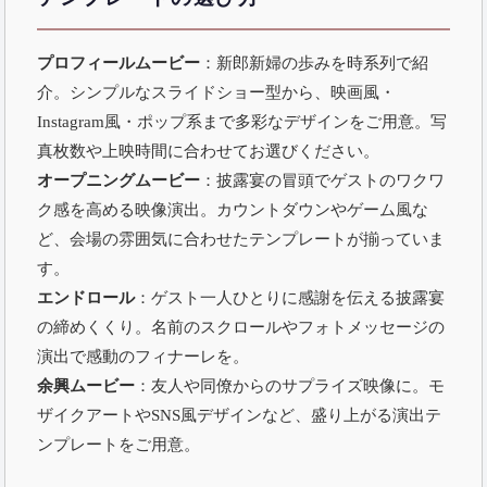
プロフィールムービー
：新郎新婦の歩みを時系列で紹
介。シンプルなスライドショー型から、映画風・
Instagram風・ポップ系まで多彩なデザインをご用意。写
真枚数や上映時間に合わせてお選びください。
オープニングムービー
：披露宴の冒頭でゲストのワクワ
ク感を高める映像演出。カウントダウンやゲーム風な
ど、会場の雰囲気に合わせたテンプレートが揃っていま
す。
エンドロール
：ゲスト一人ひとりに感謝を伝える披露宴
の締めくくり。名前のスクロールやフォトメッセージの
演出で感動のフィナーレを。
余興ムービー
：友人や同僚からのサプライズ映像に。モ
ザイクアートやSNS風デザインなど、盛り上がる演出テ
ンプレートをご用意。