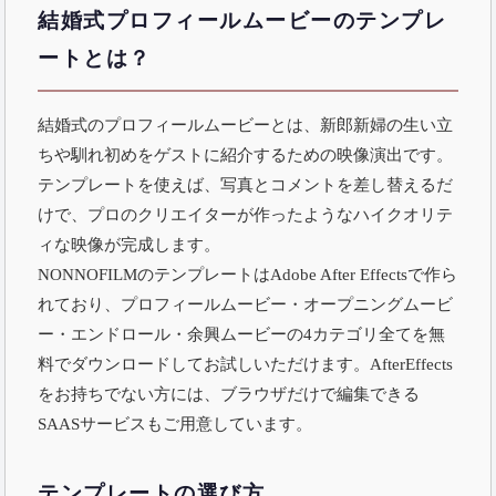
結婚式プロフィールムービーのテンプレ
ートとは？
結婚式のプロフィールムービーとは、新郎新婦の生い立
ちや馴れ初めをゲストに紹介するための映像演出です。
テンプレートを使えば、写真とコメントを差し替えるだ
けで、プロのクリエイターが作ったようなハイクオリテ
ィな映像が完成します。
NONNOFILMのテンプレートはAdobe After Effectsで作ら
れており、プロフィールムービー・オープニングムービ
ー・エンドロール・余興ムービーの4カテゴリ全てを無
料でダウンロードしてお試しいただけます。AfterEffects
をお持ちでない方には、ブラウザだけで編集できる
SAASサービス
もご用意しています。
テンプレートの選び方