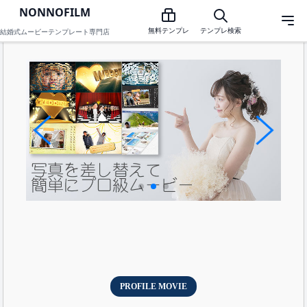
NONNOFILM
プロフィールムービーテンプレートのNONNOFILM
無料テンプレ
テンプレ検索
結婚式ムービーテンプレート専門店
PROFILE MOVIE