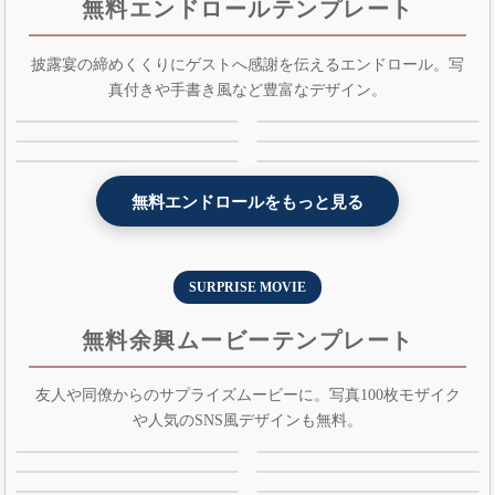
無料エンドロールテンプレート
披露宴の締めくくりにゲストへ感謝を伝えるエンドロール。写
真付きや手書き風など豊富なデザイン。
光のランタンエンドロールムービー
インスタ風エンドロールムービーテ
テンプレート - lantern - AE版 - 無料
ンプレート - weddingram - AE版 -
黒板風エンドロールムービーテンプ
光の粒エンドロールムービーテンプ
版
無料版
レート - kokuban - 無料版 - AE版
レート - lightdots - 無料版 - AE版
レトロ風エンドロールムービーテン
コルク風エンドロールムービーテン
プレート - retro - AE版 - 無料版
プレート - cork - 無料版 - AE版
無料エンドロールをもっと見る
SURPRISE MOVIE
無料余興ムービーテンプレート
友人や同僚からのサプライズムービーに。写真100枚モザイク
や人気のSNS風デザインも無料。
余興お祝いムービー[レトロ風] -
黒板 - プレゼント余興ムービーテン
retro - AE版 - 無料版
プレート - kokuban - AE版 - 無料版
青空3D - プレゼント余興ムービーテ
余興お祝いムービー[雪と氷の魔法] -
ンプレート - 3dbluesky - AE版 - 無
snowstory - AE版 - 無料版
余興お祝いムービー[Tiktok風] -
余興お祝いムービー[インスタ風] -
料版
lovetok - AE版 - 無料版
omoidegram - 無料版