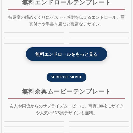
無料エンドロールテンプレート
披露宴の締めくくりにゲストへ感謝を伝えるエンドロール。写
真付きや手書き風など豊富なデザイン。
光のランタンエンドロールムービー
インスタ風エンドロールムービーテ
テンプレート - lantern - AE版 - 無料
ンプレート - weddingram - AE版 -
黒板風エンドロールムービーテンプ
光の粒エンドロールムービーテンプ
版
無料版
レート - kokuban - 無料版 - AE版
レート - lightdots - 無料版 - AE版
レトロ風エンドロールムービーテン
コルク風エンドロールムービーテン
プレート - retro - AE版 - 無料版
プレート - cork - 無料版 - AE版
無料エンドロールをもっと見る
SURPRISE MOVIE
無料余興ムービーテンプレート
友人や同僚からのサプライズムービーに。写真100枚モザイク
や人気のSNS風デザインも無料。
100枚写真でモザイク画 - プレゼン
青空3D - プレゼント余興ムービーテ
ト余興ムービーテンプレート -
ンプレート - 3dbluesky - AE版 - 無
余興お祝いムービー[レトロ風] -
余興お祝いムービー[雪と氷の魔法] -
3dspace - AE版 - 無料版
料版
retro - AE版 - 無料版
snowstory - AE版 - 無料版
余興お祝いムービー[Tiktok風] -
余興お祝いムービー[光のランタン] -
lovetok - AE版 - 無料版
lantern - AE版 - 無料版