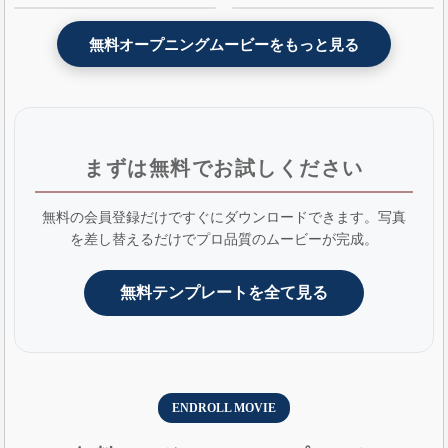
- AE版
無料オープニングムービーをもっと見る
まずは無料でお試しください
無料の会員登録だけですぐにダウンロードできます。写真
を差し替えるだけでプロ品質のムービーが完成。
無料テンプレートを全て見る
ENDROLL MOVIE