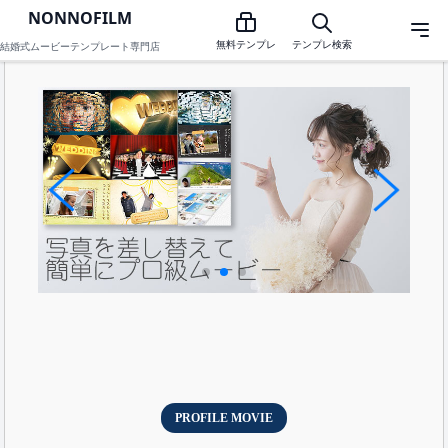
NONNOFILM
プロフィールムービーテンプレートのNONNOFILM
無料テンプレ
テンプレ検索
結婚式ムービーテンプレート専門店
PROFILE MOVIE