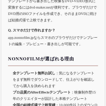
テンプレートから書き出した映像をDVD-VIDEO形式に
変換するには
dvd-maker.net
が便利です。ブラウザだけで
DVD用のISOファイルを作成でき、そのままDVDに焼け
ば結婚式場で上映できます。
Q. スマホだけで作れますか？
app.nonnofilm.jp
ならスマホのブラウザだけでテンプレー
トの編集・プレビュー・書き出しが可能です。
NONNOFILMが選ばれる理由
全テンプレート無料お試し
：気になるテンプレート
をまず無料でダウンロードして、仕上がりを確認し
てから購入を決められます
プロ品質のAfterEffectsテンプレート
：映像制作歴15
年のクリエイターが設計した本格テンプレート
全国の結婚式場で上映実績
：10,000件以上のダウンロ