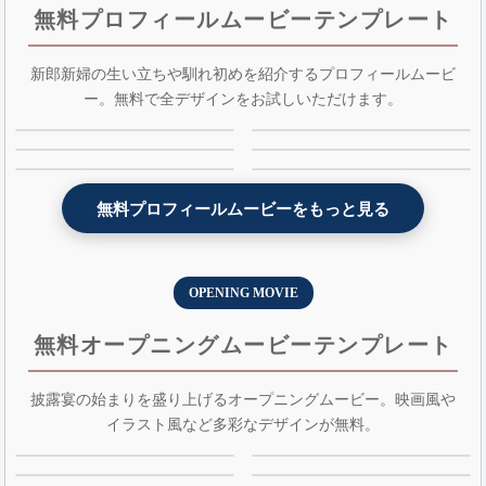
無料プロフィールムービーテンプレート
新郎新婦の生い立ちや馴れ初めを紹介するプロフィールムービ
ー。無料で全デザインをお試しいただけます。
NETFLIX風プロフィールムービーテ
インスタ風プロフィールムービーテ
ンプレート - weddingflix - 無料版
ンプレート - weddingram - AE版 -
Youtube風プロフィールムービーテ
モザイク画と3Dプロフィールムービ
無料版
ンプレート - lovetube - 無料版
ーテンプレート - 3dmosaic - AE版 -
プロフィールムービーテンプレート -
雪と氷のプロフィールムービーテン
無料版
1位
2位
witch - 無料版
プレート - snowstory - AE版 - 無料
版
3位
4位
5位
6位
無料プロフィールムービーをもっと見る
OPENING MOVIE
無料オープニングムービーテンプレート
披露宴の始まりを盛り上げるオープニングムービー。映画風や
イラスト風など多彩なデザインが無料。
インスタ風オープニングムービーテ
エヴァ風オープニングムービーテン
ンプレート - weddingram - AE版 -
プレート - weddingerion - 無料版
映画予告編風オープニングムービー
ダンスイラストオープニングムービ
無料版
テンプレート - celestial + BGM&効
ーテンプレート - dancing - 無料版 -
開宴前のお願い！オープニングムー
飛び出す絵本オープニングムービー
果音 - 無料版 - AE版
AE版
ビーテンプレート - request - 無料版
テンプレート - popupbook - 無料版