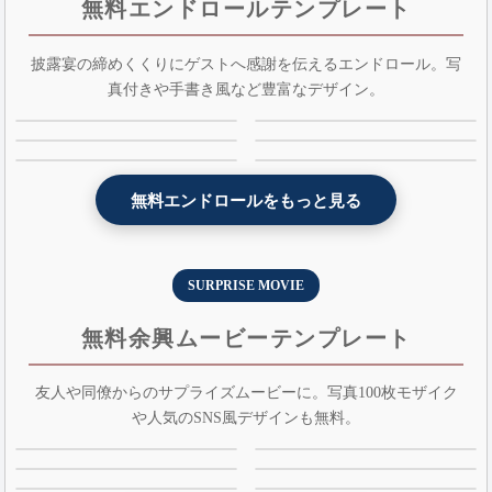
無料エンドロールテンプレート
披露宴の締めくくりにゲストへ感謝を伝えるエンドロール。写
真付きや手書き風など豊富なデザイン。
光のランタンエンドロールムービー
インスタ風エンドロールムービーテ
テンプレート - lantern - AE版 - 無料
ンプレート - weddingram - AE版 -
黒板風エンドロールムービーテンプ
光の粒エンドロールムービーテンプ
版
無料版
レート - kokuban - 無料版 - AE版
レート - lightdots - 無料版 - AE版
レトロ風エンドロールムービーテン
コルク風エンドロールムービーテン
プレート - retro - AE版 - 無料版
プレート - cork - 無料版 - AE版
無料エンドロールをもっと見る
SURPRISE MOVIE
無料余興ムービーテンプレート
友人や同僚からのサプライズムービーに。写真100枚モザイク
や人気のSNS風デザインも無料。
青空3D - プレゼント余興ムービーテ
余興お祝いムービー[雪と氷の魔法] -
ンプレート - 3dbluesky - AE版 - 無
snowstory - AE版 - 無料版
余興お祝いムービー[レトロ風] -
余興お祝いムービー[Tiktok風] -
料版
retro - AE版 - 無料版
lovetok - AE版 - 無料版
黒板 - プレゼント余興ムービーテン
余興お祝いムービー[インスタ風] -
プレート - kokuban - AE版 - 無料版
omoidegram - 無料版