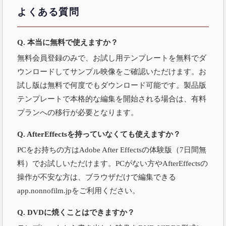
よくある質問
Q. 本当に無料で使えますか？
無料会員登録のみで、お試し用テンプレートを無料でダ
ウンロードしてサンプル映像をご確認いただけます。お
試し版は無料で何度でもダウンロード可能です。製品版
テンプレートで本格的な編集を開始される場合は、有料
プランへの移行が必要となります。
Q. AfterEffectsを持っていなくても使えますか？
PCをお持ちの方はAdobe After Effectsの体験版（7日間無
料）でお試しいただけます。PCがない方やAfterEffectsの
操作が不安な方は、ブラウザだけで編集できる
app.nonnofilm.jp
をご利用ください。
Q. DVDに焼くことはできますか？