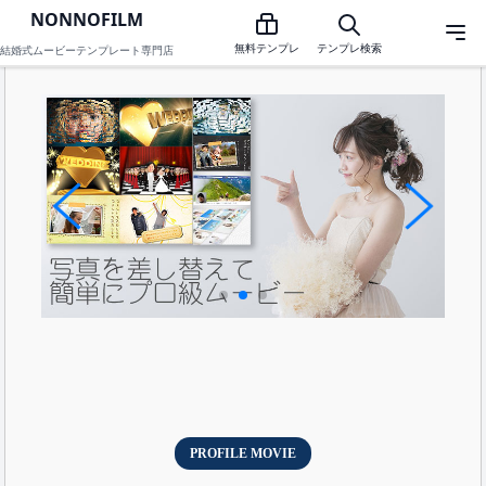
NONNOFILM
プロフィールムービーテンプレートのNONNOFILM
無料テンプレ
テンプレ検索
結婚式ムービーテンプレート専門店
PROFILE MOVIE