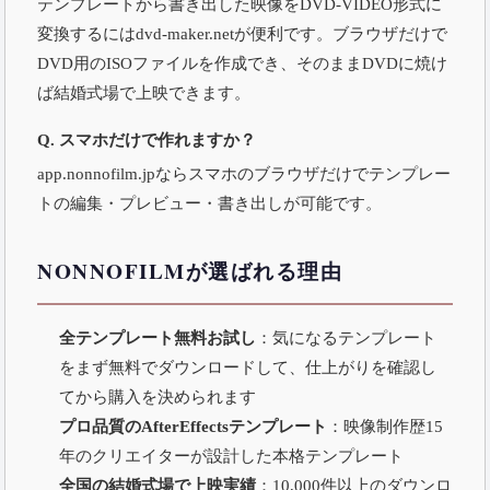
テンプレートから書き出した映像をDVD-VIDEO形式に
変換するには
dvd-maker.net
が便利です。ブラウザだけで
DVD用のISOファイルを作成でき、そのままDVDに焼け
ば結婚式場で上映できます。
Q. スマホだけで作れますか？
app.nonnofilm.jp
ならスマホのブラウザだけでテンプレー
トの編集・プレビュー・書き出しが可能です。
NONNOFILMが選ばれる理由
全テンプレート無料お試し
：気になるテンプレート
をまず無料でダウンロードして、仕上がりを確認し
てから購入を決められます
プロ品質のAfterEffectsテンプレート
：映像制作歴15
年のクリエイターが設計した本格テンプレート
全国の結婚式場で上映実績
：10,000件以上のダウンロ