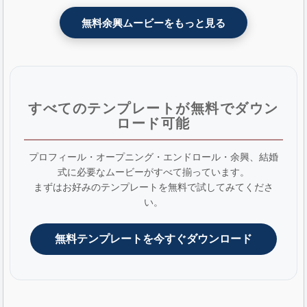
無料余興ムービーをもっと見る
すべてのテンプレートが無料でダウン
ロード可能
プロフィール・オープニング・エンドロール・余興、結婚
式に必要なムービーがすべて揃っています。
まずはお好みのテンプレートを無料で試してみてくださ
い。
無料テンプレートを今すぐダウンロード