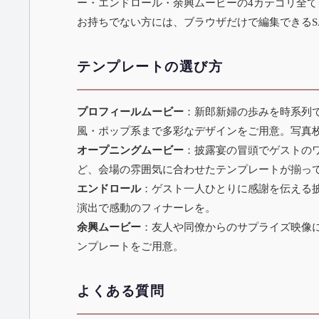
ー・エンドロール・余興ムービーの4カテゴリ全てを無料
お持ちでない方には、ブラウザだけで編集できる
テンプレートの選び方
プロフィールムービー
：新郎新婦の歩みを時系列で紹
風・ポップ系まで多彩なデザインをご用意。写真
オープニングムービー
：披露宴の冒頭でゲストの
ど、会場の雰囲気に合わせたテンプレートが揃っ
エンドロール
：ゲスト一人ひとりに感謝を伝える
演出で感動のフィナーレを。
余興ムービー
：友人や同僚からのサプライズ映像に
ンプレートをご用意。
よくある質問