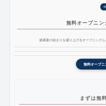
O
無料オープニン
インスタ風オープニングムービーテンプレート 
披露宴の始まりを盛り上げるオープニングム
映画予告編風オープニングムービーテンプレート 
weddingram - AE版 - 無料版
開宴前のお願い！オープニングムービーテンプレ
celestial + BGM&効果音 - 無料版 - AE版
ト - request - 無料版
無料オープニ
まずは無