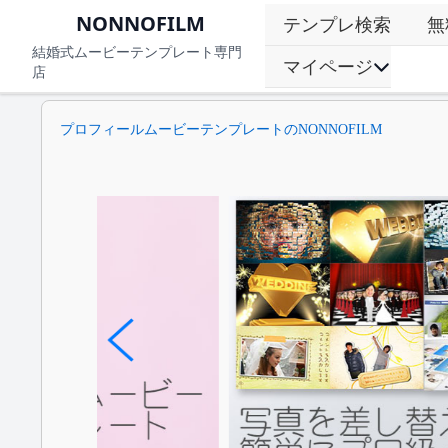
NONNOFILM
テンプレ検索
無
結婚式ムービーテンプレート専門
マイページ
店
プロフィールムービーテンプレートのNONNOFILM