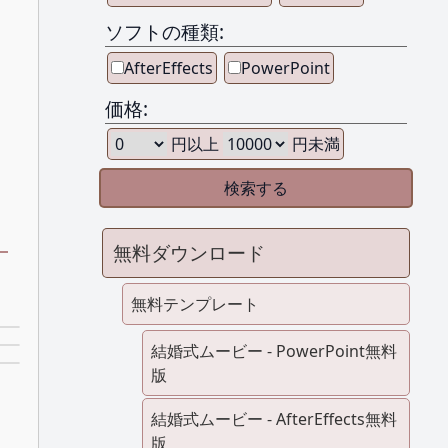
ソフトの種類:
AfterEffects
PowerPoint
価格:
円以上
円未満
無料ダウンロード
ト
無料テンプレート
結婚式ムービー - PowerPoint無料
版
結婚式ムービー - AfterEffects無料
版