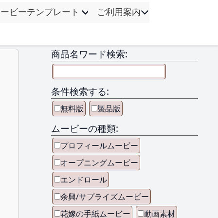
ムービーテンプレート
ご利用案内
商品名ワード検索:
条件検索する:
無料版
製品版
ムービーの種類:
プロフィールムービー
オープニングムービー
エンドロール
余興/サプライズムービー
花嫁の手紙ムービー
動画素材