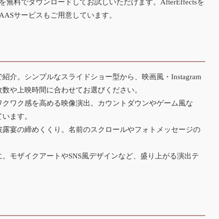
でダウンロードしてお試しいただけます。AfterEffectsを
SAASサービス
もご用意しています。
介。シンプルなスライドショー型から、映画風・Instagram
枚数や上映時間に合わせてお選びください。
ワクワク感を高める映像演出。カウントダウンやゲーム風な
ています。
披露宴の締めくくり。名前のスクロールやフォトメッセージの
。モザイクアートやSNS風デザインなど、盛り上がる演出テ