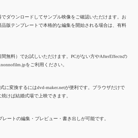
料でダウンロードしてサンプル映像をご確認いただけます。お
製品版テンプレートで本格的な編集を開始される場合は、有料
版（7日間無料）でお試しいただけます。PCがない方やAfterEffectsの
.nonnofilm.jp
をご利用ください。
形式に変換するには
dvd-maker.net
が便利です。ブラウザだけで
Dに焼けば結婚式場で上映できます。
プレートの編集・プレビュー・書き出しが可能です。